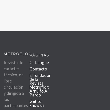
METROFLOR
PÁGINAS
Revista de
Catalogue
carácter
Contacto
técnico, de
El fundador
de la
libre
Revista
circulación
Metroflor:
Arnulfo A.
y dirigida a
Pardo
los
Get to
know us
participantes