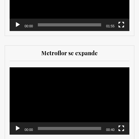
00:00
01:55
Metroflor se expande
Reproductor
de
vídeo
00:00
00:40