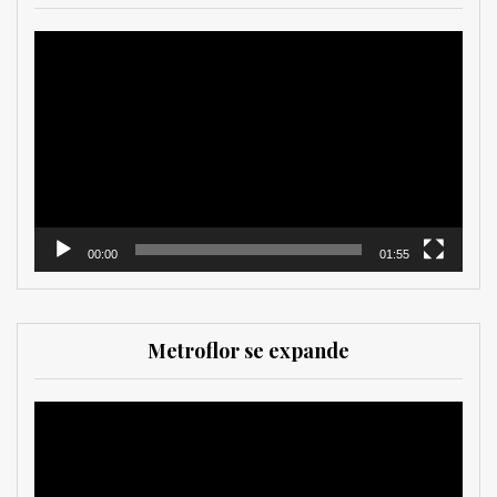
Reproductor
de
vídeo
00:00
01:55
Metroflor se expande
Reproductor
de
vídeo