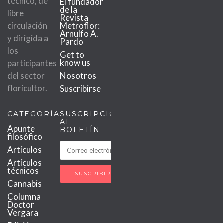
técnico, de
El fundador
de la
libre
Revista
circulación
Metroflor:
Arnulfo A.
y dirigida a
Pardo
los
Get to
know us
participantes
del sector
Nosotros
floricultor.
Suscribirse
CATEGORÍAS
SUSCRIPCIÓN
AL
Apunte
BOLETÍN
filosófico
Artículos
Artículos
técnicos
Cannabis
Columna
Doctor
Vergara