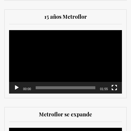
15 años Metroflor
Reproductor
de
vídeo
00:00
01:55
Metroflor se expande