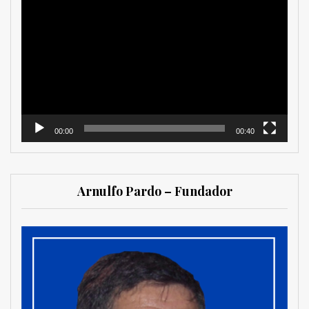
Reproductor
de
vídeo
00:00
00:40
Arnulfo Pardo – Fundador