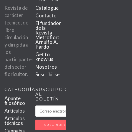
Revista de
Catalogue
carácter
Contacto
técnico, de
El fundador
de la
libre
Revista
circulación
Metroflor:
Arnulfo A.
y dirigida a
Pardo
los
Get to
know us
participantes
del sector
Nosotros
floricultor.
Suscribirse
CATEGORÍAS
SUSCRIPCIÓN
AL
Apunte
BOLETÍN
filosófico
Artículos
Artículos
técnicos
Cannabis