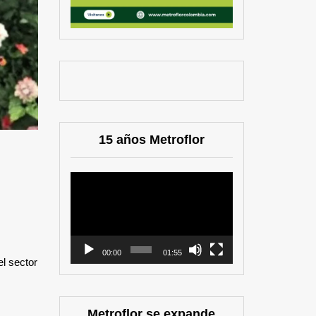
15 años Metroflor
Reproductor
de
vídeo
00:00
01:55
el sector
Metroflor se expande