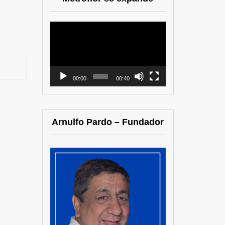
Reproductor
de
vídeo
00:00
00:40
Arnulfo Pardo – Fundador