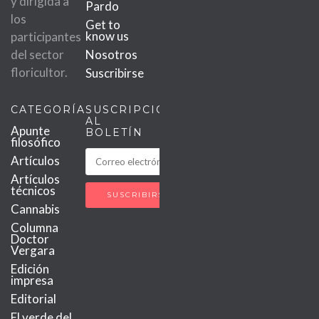
y dirigida a
Pardo
los
Get to
know us
participantes
del sector
Nosotros
floricultor.
Suscribirse
CATEGORÍAS
SUSCRIPCIÓN
AL
Apunte
BOLETÍN
filosófico
Artículos
Artículos
técnicos
Cannabis
Columna
Doctor
Vergara
Edición
impresa
Editorial
El verde del