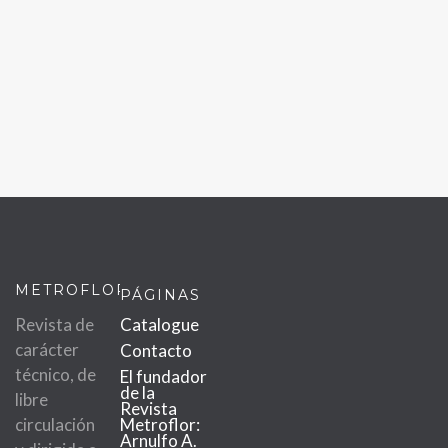
METROFLOR
PÁGINAS
Revista de
Catalogue
carácter
Contacto
técnico, de
El fundador
de la
libre
Revista
circulación
Metroflor:
Arnulfo A.