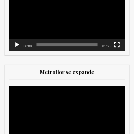
vídeo
00:00
01:55
Metroflor se expande
Reproductor
de
vídeo