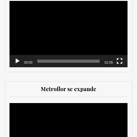
Reproductor
de
vídeo
00:00
01:55
Metroflor se expande
Reproductor
de
vídeo