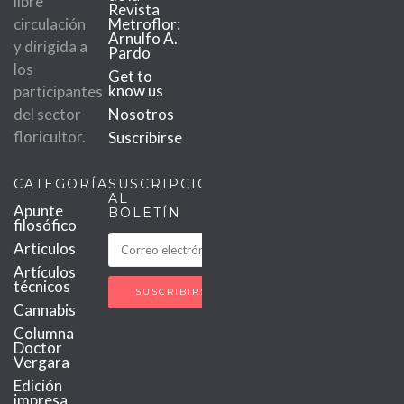
libre
Revista
circulación
Metroflor:
Arnulfo A.
y dirigida a
Pardo
los
Get to
know us
participantes
del sector
Nosotros
floricultor.
Suscribirse
CATEGORÍAS
SUSCRIPCIÓN
AL
Apunte
BOLETÍN
filosófico
Artículos
Artículos
técnicos
Cannabis
Columna
Doctor
Vergara
Edición
impresa