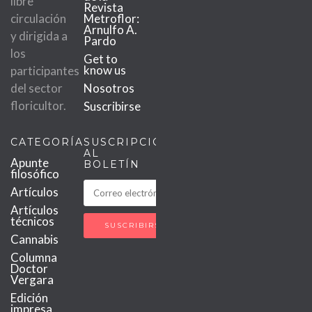
libre
Revista
circulación
Metroflor:
Arnulfo A.
y dirigida a
Pardo
los
Get to
know us
participantes
del sector
Nosotros
floricultor.
Suscribirse
CATEGORÍAS
SUSCRIPCIÓN
AL
Apunte
BOLETÍN
filosófico
Artículos
Artículos
técnicos
Cannabis
Columna
Doctor
Vergara
Edición
impresa