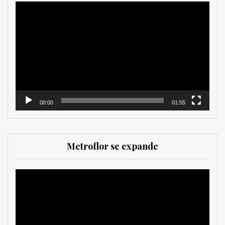
Reproductor
de
vídeo
00:00
01:55
Metroflor se expande
Reproductor
de
vídeo