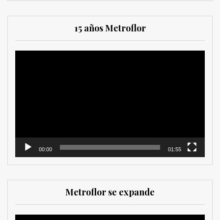
15 años Metroflor
Reproductor
de
vídeo
00:00
01:55
Metroflor se expande