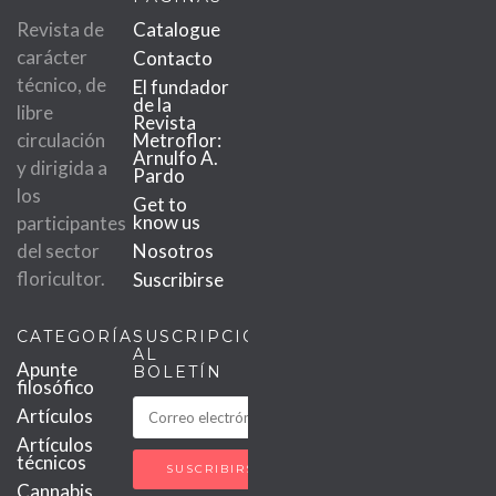
Revista de
Catalogue
carácter
Contacto
técnico, de
El fundador
de la
libre
Revista
circulación
Metroflor:
Arnulfo A.
y dirigida a
Pardo
los
Get to
know us
participantes
del sector
Nosotros
floricultor.
Suscribirse
CATEGORÍAS
SUSCRIPCIÓN
AL
Apunte
BOLETÍN
filosófico
Artículos
Artículos
técnicos
Cannabis