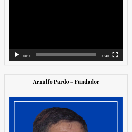
Reproductor
de
vídeo
00:00
00:40
Arnulfo Pardo – Fundador