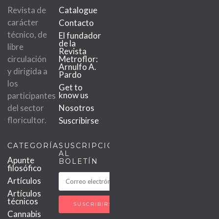
Revista de
Catalogue
carácter
Contacto
técnico, de
El fundador
de la
libre
Revista
circulación
Metroflor:
Arnulfo A.
y dirigida a
Pardo
los
Get to
know us
participantes
del sector
Nosotros
floricultor.
Suscribirse
CATEGORÍAS
SUSCRIPCIÓN
AL
Apunte
BOLETÍN
filosófico
Artículos
Artículos
técnicos
Cannabis