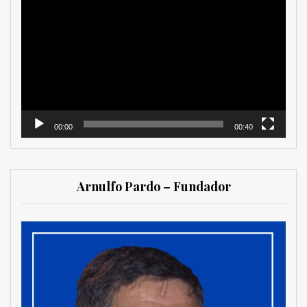
de
vídeo
00:00
00:40
Arnulfo Pardo – Fundador