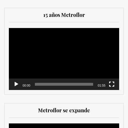
15 años Metroflor
Reproductor
de
vídeo
00:00
01:55
Metroflor se expande
Reproductor