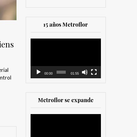
15 años Metroflor
iens
Reproductor
de
vídeo
rial
00:00
01:55
ntrol
Metroflor se expande
Reproductor
de
vídeo