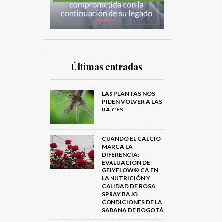
Últimas entradas
LAS PLANTAS NOS
PIDEN VOLVER A LAS
RAÍCES
CUANDO EL CALCIO
MARCA LA
DIFERENCIA:
EVALUACIÓN DE
GELYFLOW® CA EN
LA NUTRICIÓN Y
CALIDAD DE ROSA
SPRAY BAJO
CONDICIONES DE LA
SABANA DE BOGOTÁ