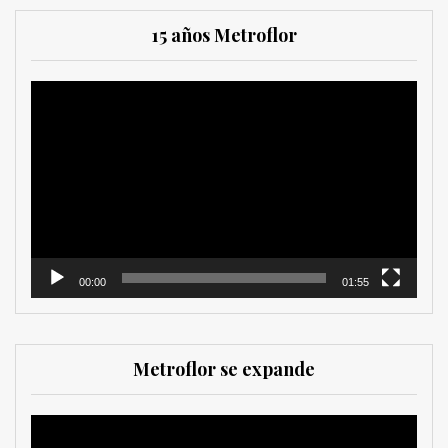
15 años Metroflor
Reproductor
de
vídeo
00:00
01:55
Metroflor se expande
Reproductor