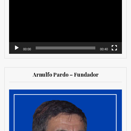
de
vídeo
00:00
00:40
Arnulfo Pardo – Fundador