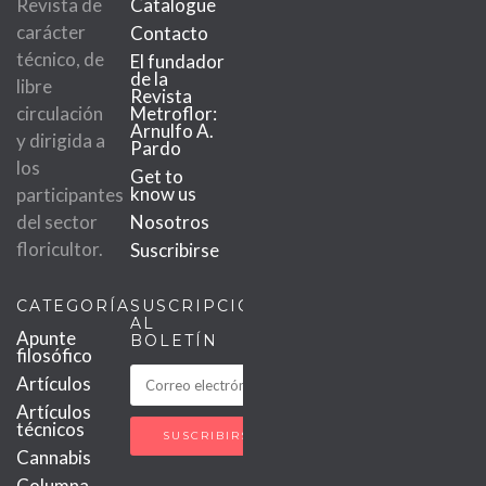
Revista de
Catalogue
carácter
Contacto
técnico, de
El fundador
de la
libre
Revista
circulación
Metroflor:
Arnulfo A.
y dirigida a
Pardo
los
Get to
know us
participantes
del sector
Nosotros
floricultor.
Suscribirse
CATEGORÍAS
SUSCRIPCIÓN
AL
Apunte
BOLETÍN
filosófico
Artículos
Artículos
técnicos
Cannabis
Columna