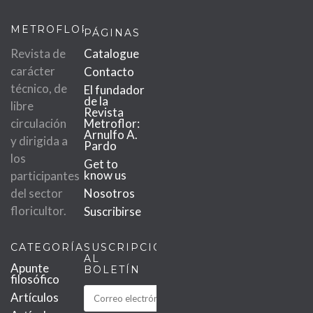
METROFLOR
PÁGINAS
Revista de
Catalogue
carácter
Contacto
técnico, de
El fundador
de la
libre
Revista
circulación
Metroflor:
Arnulfo A.
y dirigida a
Pardo
los
Get to
know us
participantes
del sector
Nosotros
floricultor.
Suscribirse
CATEGORÍAS
SUSCRIPCIÓN
AL
Apunte
BOLETÍN
filosófico
Artículos