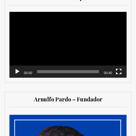
Reproductor
de
vídeo
00:00
00:40
Arnulfo Pardo – Fundador