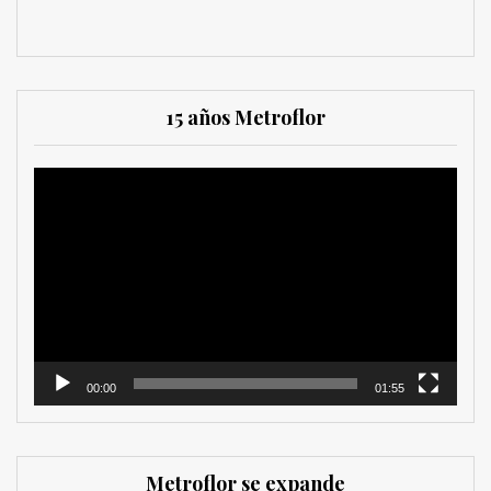
15 años Metroflor
Reproductor
de
vídeo
00:00
01:55
Metroflor se expande