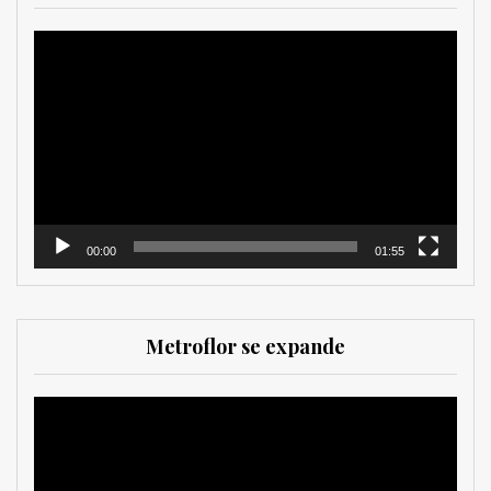
Reproductor
de
vídeo
00:00
01:55
Metroflor se expande
Reproductor
de
vídeo