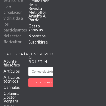
técnico, de
El fundador
de la
libre
Revista
circulación
Metroflor:
Arnulfo A.
y dirigida a
Pardo
los
Get to
know us
participantes
del sector
Nosotros
floricultor.
Suscribirse
CATEGORÍAS
SUSCRIPCIÓN
AL
Apunte
BOLETÍN
filosófico
Artículos
Artículos
técnicos
Cannabis
Columna
Doctor
Vergara