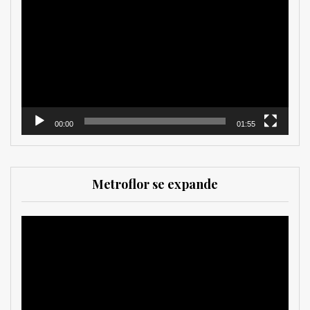
de
vídeo
00:00
01:55
Metroflor se expande
Reproductor
de
vídeo