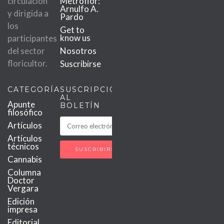
circulación
Metroflor:
Arnulfo A.
y dirigida a
Pardo
los
Get to
know us
participantes
del sector
Nosotros
floricultor.
Suscribirse
CATEGORÍAS
SUSCRIPCIÓN
AL
Apunte
BOLETÍN
filosófico
Artículos
Artículos
técnicos
Cannabis
Columna
Doctor
Vergara
Edición
impresa
Editorial