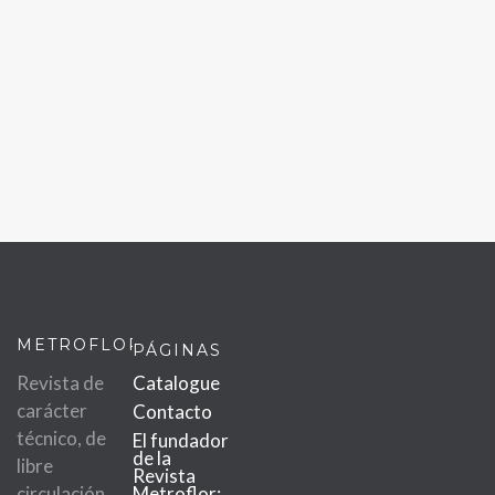
METROFLOR
PÁGINAS
Revista de
Catalogue
carácter
Contacto
técnico, de
El fundador
de la
libre
Revista
circulación
Metroflor: