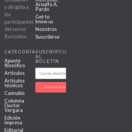
Arnulfo A.
y dirigida a
Pardo
los
Get to
know us
participantes
del sector
Nosotros
floricultor.
Suscribirse
CATEGORÍAS
SUSCRIPCIÓN
AL
Apunte
BOLETÍN
filosófico
Artículos
Artículos
técnicos
Cannabis
Columna
Doctor
Vergara
Edición
impresa
Editorial