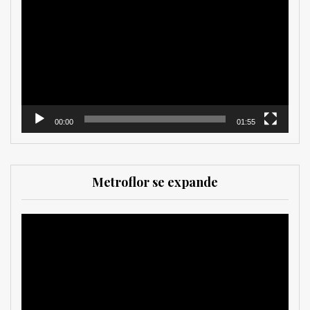
de
vídeo
00:00
01:55
Metroflor se expande
Reproductor
de
vídeo