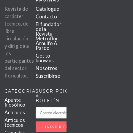
PÁGINAS
Revista de
Catalogue
carácter
Contacto
técnico, de
El fundador
de la
libre
Revista
circulación
Metroflor:
Arnulfo A.
y dirigida a
Pardo
los
Get to
know us
participantes
del sector
Nosotros
floricultor.
Suscribirse
CATEGORÍAS
SUSCRIPCIÓN
AL
Apunte
BOLETÍN
filosófico
Artículos
Artículos
técnicos
Cannabis