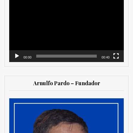
Reproductor
de
vídeo
00:00
00:40
Arnulfo Pardo – Fundador