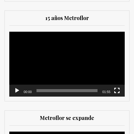
15 años Metroflor
Reproductor
de
vídeo
00:00
01:55
Metroflor se expande