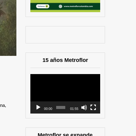
15 años Metroflor
Reproductor
de
vídeo
ana,
00:00
01:55
Metroflor se expande