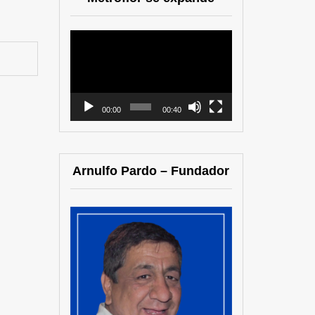
Reproductor
de
vídeo
00:00
00:40
Arnulfo Pardo – Fundador