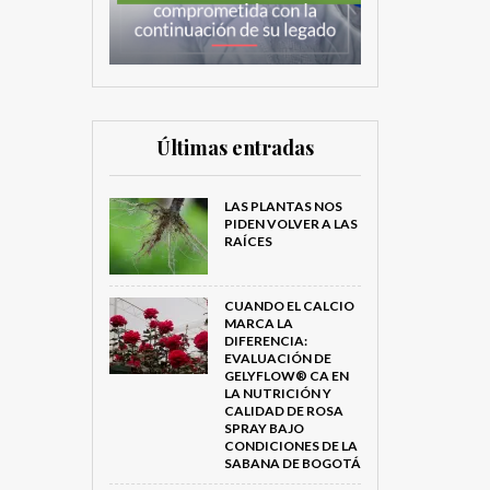
Últimas entradas
LAS PLANTAS NOS
PIDEN VOLVER A LAS
RAÍCES
CUANDO EL CALCIO
MARCA LA
DIFERENCIA:
EVALUACIÓN DE
GELYFLOW® CA EN
LA NUTRICIÓN Y
CALIDAD DE ROSA
SPRAY BAJO
CONDICIONES DE LA
SABANA DE BOGOTÁ