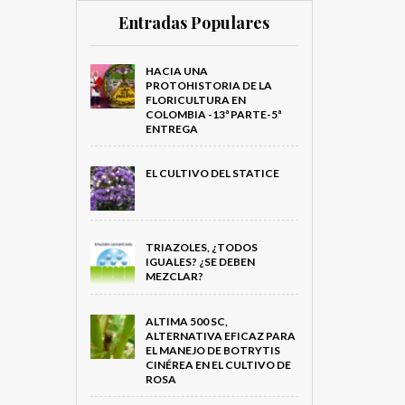
Entradas Populares
HACIA UNA
PROTOHISTORIA DE LA
FLORICULTURA EN
COLOMBIA -13ª PARTE-5ª
ENTREGA
EL CULTIVO DEL STATICE
TRIAZOLES, ¿TODOS
IGUALES? ¿SE DEBEN
MEZCLAR?
ALTIMA 500 SC,
ALTERNATIVA EFICAZ PARA
EL MANEJO DE BOTRYTIS
CINÉREA EN EL CULTIVO DE
ROSA