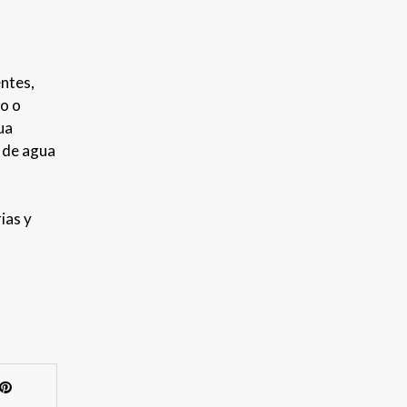
entes,
o o
ua
d de agua
ias y