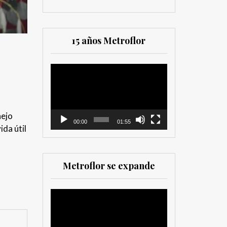
15 años Metroflor
Reproductor
de
vídeo
nejo
00:00
01:55
ida útil
Metroflor se expande
Reproductor
de
vídeo