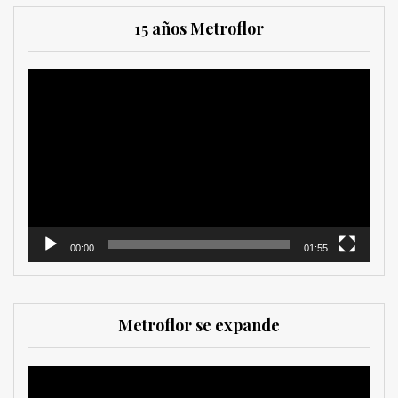
15 años Metroflor
Reproductor
de
vídeo
00:00
01:55
Metroflor se expande
Reproductor