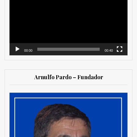
de
vídeo
00:00
00:40
Arnulfo Pardo – Fundador