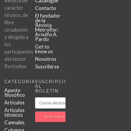
Revista de
Catalogue
carácter
Contacto
técnico, de
El fundador
de la
libre
Revista
circulación
Metroflor:
Arnulfo A.
y dirigida a
Pardo
los
Get to
know us
participantes
del sector
Nosotros
floricultor.
Suscribirse
CATEGORÍAS
SUSCRIPCIÓN
AL
Apunte
BOLETÍN
filosófico
Artículos
Artículos
técnicos
Cannabis
Columna