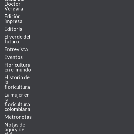
Doctor
Vergara
Edición
impresa
Editorial
El verde del
futuro
Entrevista
Eventos
Floricultura
en el mundo
Historia de
la
floricultura
La mujer en
la
floricultura
colombiana
Metronotas
Notas de
aquí y de