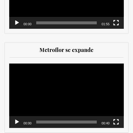
00:00
01:55
Metroflor se expande
Reproductor
de
vídeo
00:00
00:40