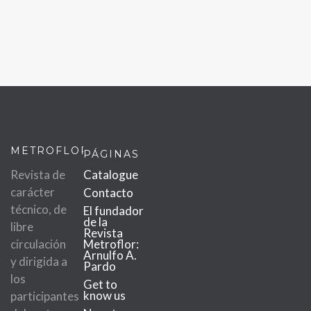
METROFLOR
PÁGINAS
Revista de
Catalogue
carácter
Contacto
técnico, de
El fundador
de la
libre
Revista
circulación
Metroflor:
Arnulfo A.
y dirigida a
Pardo
los
Get to
know us
participantes