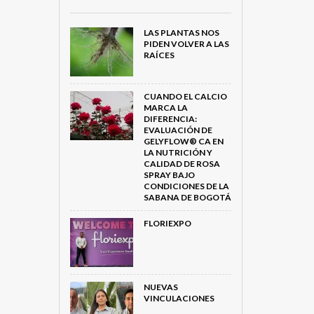
LAS PLANTAS NOS
PIDEN VOLVER A LAS
RAÍCES
CUANDO EL CALCIO
MARCA LA
DIFERENCIA:
EVALUACIÓN DE
GELYFLOW® CA EN
LA NUTRICIÓN Y
CALIDAD DE ROSA
SPRAY BAJO
CONDICIONES DE LA
SABANA DE BOGOTÁ
FLORIEXPO
NUEVAS
VINCULACIONES