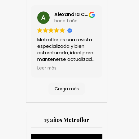
Alexandra Castillo
hace 1 año
Metroflor es una revista
especializada y bien
esturcturada, ideal para
mantenerse actualizado
en el sector floricultor.
Leer más
Aprecio los artículos
técnicos que aportan
información práctica y
Carga más
estratégica, las
entrevistas a líderes del
sector así como los
cubrimientos de los
eventos sociales de las
15 años Metroflor
compañías. Es una
herramienta valiosa
tanto para productores
Reproductor