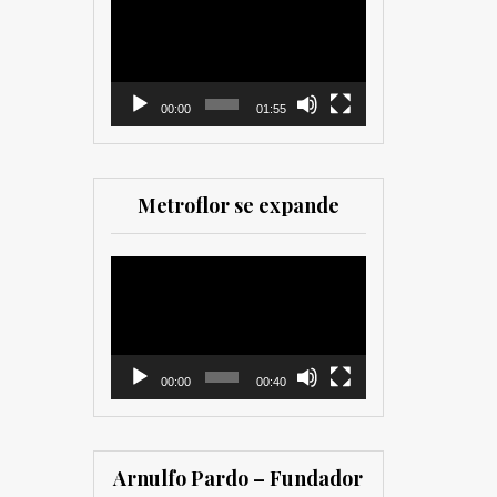
como para
de
comercializadores. Muy
vídeo
recomendada para los
que trabajan en el sector
00:00
01:55
Metroflor se expande
Reproductor
de
vídeo
00:00
00:40
Arnulfo Pardo – Fundador