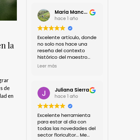
Maria Mancera
hace 1 año
Excelente artículo, donde
n la
no solo nos hace una
reseña del contexto
histórico del maestro
jardinero japonés si no
Leer más
de sus aportes a las
propuestas paisajistas
grar
en la ciudad!
os de
Felicitaciones!!
Juliana Sierra
dad en
hace 1 año
Excelente herramienta
para estar al día con
todas las novedades del
sector floricultor... Me