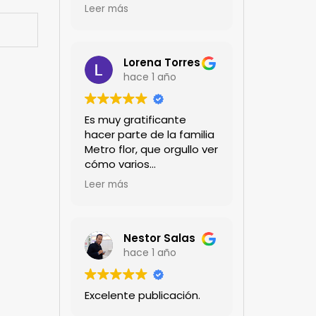
encanta!!!
Leer más
Lorena Torres
hace 1 año
Es muy gratificante
hacer parte de la familia
Metro flor, que orgullo ver
cómo varios
profesionales hombres y
Leer más
mujeres aportan a la
ciencia desde sus
experiencias humanas y
técnicas. Gracias por
Nestor Salas
mantenernos al día.mil
hace 1 año
GRACIAS
Excelente publicación.