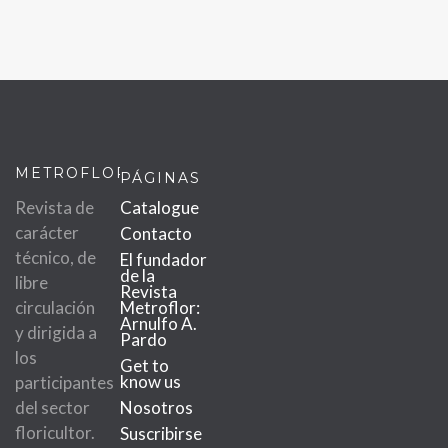
METROFLOR
PÁGINAS
Revista de
Catalogue
carácter
Contacto
técnico, de
El fundador
de la
libre
Revista
circulación
Metroflor:
Arnulfo A.
y dirigida a
Pardo
los
Get to
know us
participantes
del sector
Nosotros
floricultor.
Suscribirse