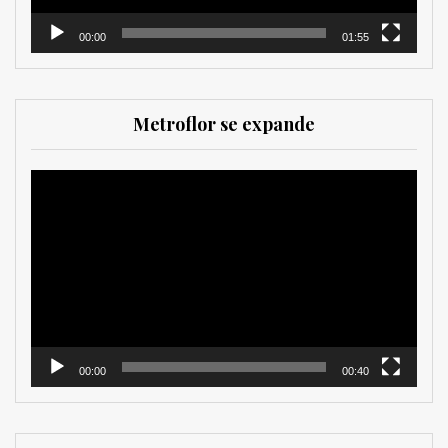
00:00
01:55
Metroflor se expande
Reproductor
de
vídeo
00:00
00:40