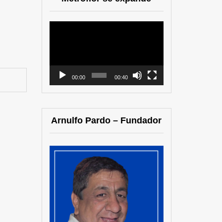
Reproductor
de
vídeo
00:00
00:40
Arnulfo Pardo – Fundador