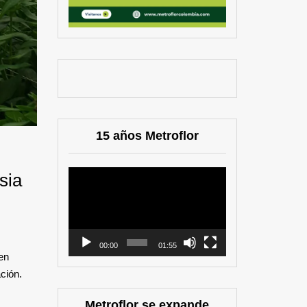
15 años Metroflor
Reproductor
sia
de
vídeo
00:00
01:55
en
ción.
Metroflor se expande