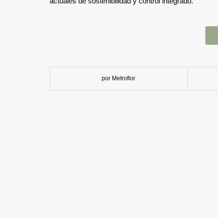
actuales de sostenibilidad y control integrado.
por Metroflor