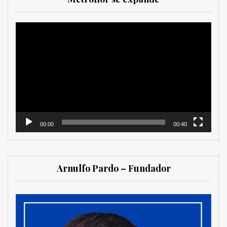
Reproductor
de
vídeo
00:00
00:40
Arnulfo Pardo – Fundador