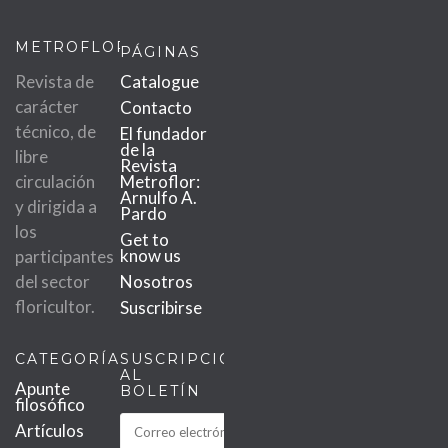
METROFLOR
PÁGINAS
Revista de
Catalogue
carácter
Contacto
técnico, de
El fundador
de la
libre
Revista
circulación
Metroflor:
Arnulfo A.
y dirigida a
Pardo
los
Get to
know us
participantes
del sector
Nosotros
floricultor.
Suscribirse
CATEGORÍAS
SUSCRIPCIÓN
AL
Apunte
BOLETÍN
filosófico
Artículos