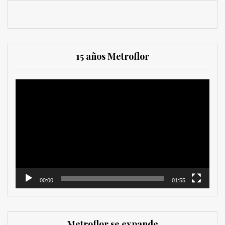
15 años Metroflor
Reproductor
de
vídeo
00:00
01:55
Metroflor se expande