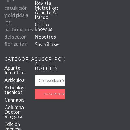
libre
Revista
circulación
Metroflor:
Arnulfo A.
y dirigida a
Pardo
los
Get to
know us
participantes
del sector
Nosotros
floricultor.
Suscribirse
CATEGORÍAS
SUSCRIPCIÓN
AL
Apunte
BOLETÍN
filosófico
Artículos
Artículos
técnicos
Cannabis
Columna
Doctor
Vergara
Edición
impresa