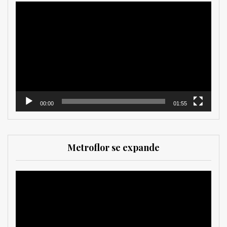
Reproductor
de
vídeo
00:00
01:55
Metroflor se expande
Reproductor
de
vídeo