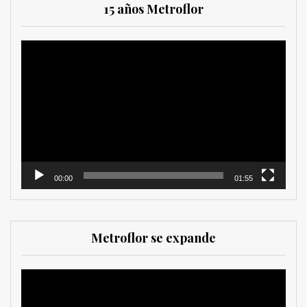
15 años Metroflor
Reproductor
de
vídeo
00:00
01:55
Metroflor se expande
Reproductor
de