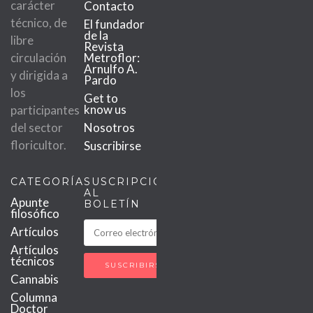
carácter
Contacto
técnico, de
El fundador
de la
libre
Revista
circulación
Metroflor:
Arnulfo A.
y dirigida a
Pardo
los
Get to
know us
participantes
del sector
Nosotros
floricultor.
Suscribirse
CATEGORÍAS
SUSCRIPCIÓN
AL
Apunte
BOLETÍN
filosófico
Artículos
Artículos
técnicos
Cannabis
Columna
Doctor