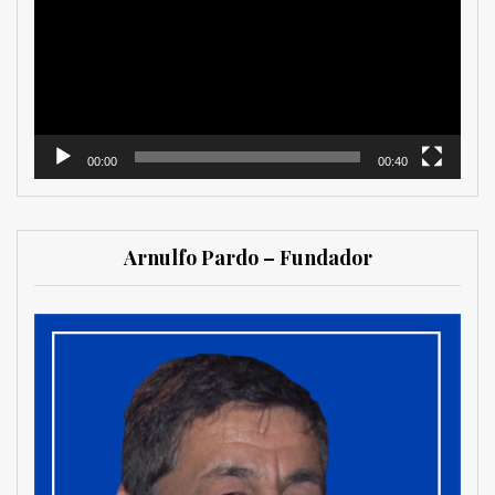
vídeo
00:00
00:40
Arnulfo Pardo – Fundador