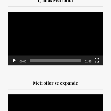
15 años Metroflor
Reproductor
de
vídeo
00:00
01:55
Metroflor se expande
Reproductor
de
vídeo