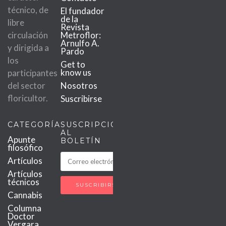
técnico, de
El fundador
de la
libre
Revista
circulación
Metroflor:
Arnulfo A.
y dirigida a
Pardo
los
Get to
know us
participantes
del sector
Nosotros
floricultor.
Suscribirse
CATEGORÍAS
SUSCRIPCIÓN
AL
Apunte
BOLETÍN
filosófico
Artículos
Artículos
técnicos
Cannabis
Columna
Doctor
Vergara