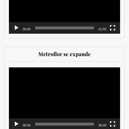
00:00
01:55
Metroflor se expande
Reproductor
de
vídeo
00:00
00:40