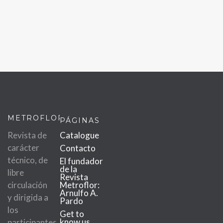
METROFLOR
PÁGINAS
Revista de
Catalogue
carácter
Contacto
técnico, de
El fundador
de la
libre
Revista
circulación
Metroflor:
Arnulfo A.
y dirigida a
Pardo
los
Get to
know us
participantes