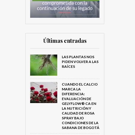
Últimas entradas
LAS PLANTAS NOS
PIDEN VOLVER A LAS
RAÍCES
CUANDO EL CALCIO
MARCA LA
DIFERENCIA:
EVALUACIÓN DE
GELYFLOW® CA EN
LA NUTRICIÓN Y
CALIDAD DE ROSA
SPRAY BAJO
CONDICIONES DE LA
SABANA DE BOGOTÁ