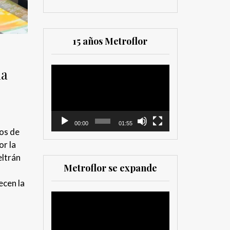
15 años Metroflor
na
Reproductor
de
vídeo
00:00
01:55
os de
or la
eltrán
Metroflor se expande
ecen la
Reproductor
de
vídeo