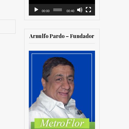
00:00
00:40
Arnulfo Pardo – Fundador