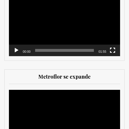
de
vídeo
00:00
01:55
Metroflor se expande
Reproductor
de
vídeo