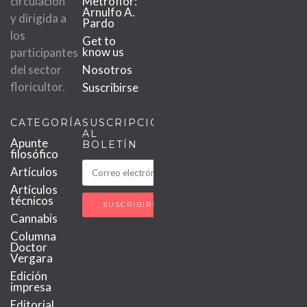
circulación
Metroflor:
Arnulfo A.
y dirigida a
Pardo
los
Get to
know us
participantes
del sector
Nosotros
floricultor.
Suscribirse
CATEGORÍAS
SUSCRIPCIÓN
AL
Apunte
BOLETÍN
filosófico
Artículos
Artículos
técnicos
Cannabis
Columna
Doctor
Vergara
Edición
impresa
Editorial