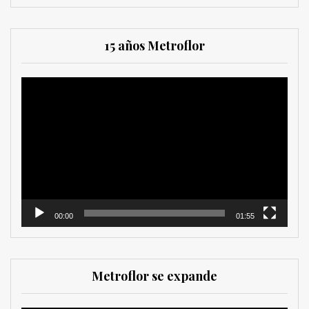
15 años Metroflor
Reproductor
de
vídeo
00:00
01:55
Metroflor se expande