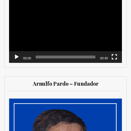
Reproductor
de
vídeo
00:00
00:40
Arnulfo Pardo – Fundador