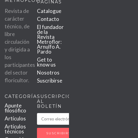
METROFLOR
PÁGINAS
Revista de
Catalogue
carácter
Contacto
técnico, de
El fundador
de la
libre
Revista
circulación
Metroflor:
Arnulfo A.
y dirigida a
Pardo
los
Get to
know us
participantes
del sector
Nosotros
floricultor.
Suscribirse
CATEGORÍAS
SUSCRIPCIÓN
AL
Apunte
BOLETÍN
filosófico
Artículos
Artículos
técnicos