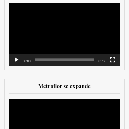
Reproductor
de
vídeo
00:00
01:55
Metroflor se expande
Reproductor
de
vídeo