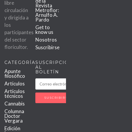
de la
libre
Revista
circulación
Metroflor:
Arnulfo A.
y dirigida a
Pardo
los
Get to
know us
participantes
del sector
Nosotros
floricultor.
Suscribirse
CATEGORÍAS
SUSCRIPCIÓN
AL
Apunte
BOLETÍN
filosófico
Artículos
Artículos
técnicos
Cannabis
Columna
Doctor
Vergara
Edición