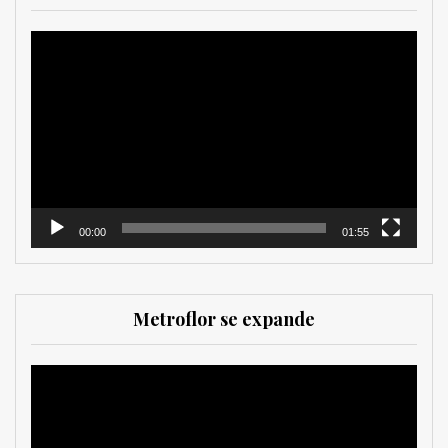
Reproductor
de
vídeo
00:00
01:55
Metroflor se expande
Reproductor
de
vídeo