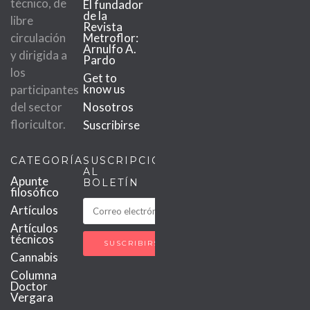
técnico, de
El fundador
de la
libre
Revista
circulación
Metroflor:
Arnulfo A.
y dirigida a
Pardo
los
Get to
know us
participantes
del sector
Nosotros
floricultor.
Suscribirse
CATEGORÍAS
SUSCRIPCIÓN
AL
Apunte
BOLETÍN
filosófico
Artículos
Artículos
técnicos
Cannabis
Columna
Doctor
Vergara