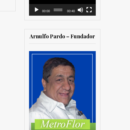
00:00
00:40
Arnulfo Pardo – Fundador