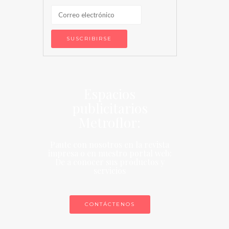
Espacios
publicitarios
Metroflor:
Paute con nosotros en la revista
impresa o en nuestro portal web:
De a conocer sus productos y
servicios
CONTÁCTENOS