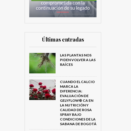
Últimas entradas
LAS PLANTAS NOS
PIDEN VOLVER A LAS
RAÍCES
CUANDO EL CALCIO
MARCA LA
DIFERENCIA:
EVALUACIÓN DE
GELYFLOW® CA EN
LA NUTRICIÓN Y
CALIDAD DE ROSA
SPRAY BAJO
CONDICIONES DE LA
SABANA DE BOGOTÁ