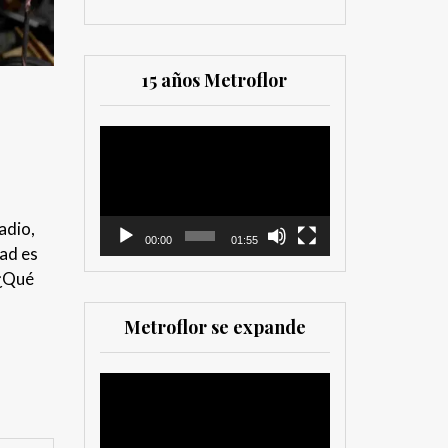
15 años Metroflor
Reproductor
de
vídeo
adio,
00:00
01:55
dad es
 ¿Qué
Metroflor se expande
Reproductor
de
vídeo