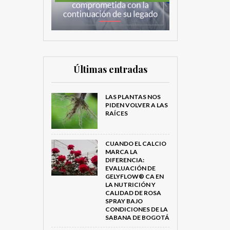
Últimas entradas
LAS PLANTAS NOS
PIDEN VOLVER A LAS
RAÍCES
CUANDO EL CALCIO
MARCA LA
DIFERENCIA:
EVALUACIÓN DE
GELYFLOW® CA EN
LA NUTRICIÓN Y
CALIDAD DE ROSA
SPRAY BAJO
CONDICIONES DE LA
SABANA DE BOGOTÁ