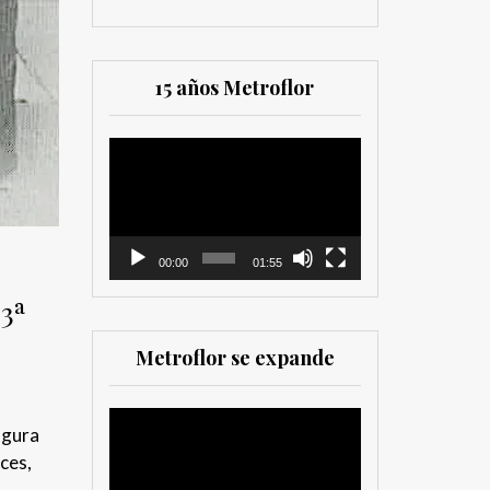
15 años Metroflor
Reproductor
de
vídeo
00:00
01:55
-3ª
Metroflor se expande
Reproductor
igura
de
ces,
vídeo