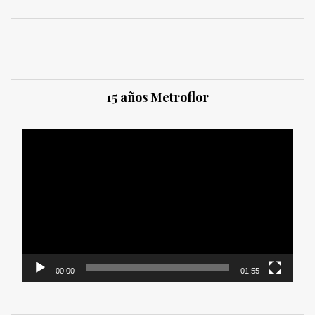
15 años Metroflor
Reproductor
de
vídeo
00:00
01:55