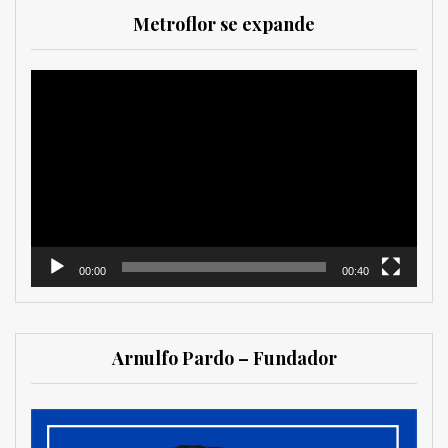
Metroflor se expande
Reproductor
de
vídeo
00:00
00:40
Arnulfo Pardo – Fundador