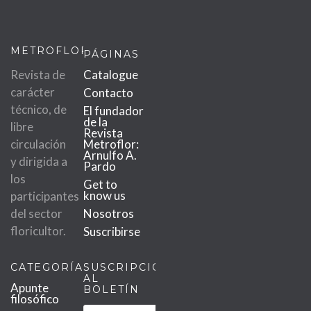
METROFLOR
PÁGINAS
Revista de
Catalogue
carácter
Contacto
técnico, de
El fundador
de la
libre
Revista
circulación
Metroflor:
Arnulfo A.
y dirigida a
Pardo
los
Get to
know us
participantes
del sector
Nosotros
floricultor.
Suscribirse
CATEGORÍAS
SUSCRIPCIÓN
AL
Apunte
BOLETÍN
filosófico