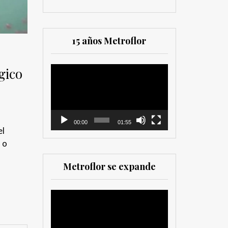
15 años Metroflor
gico
Reproductor
de
vídeo
00:00
01:55
el
 o
Metroflor se expande
Reproductor
de
vídeo