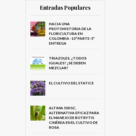
Entradas Populares
HACIA UNA
PROTOHISTORIA DE LA
FLORICULTURA EN
COLOMBIA -13ª PARTE-5ª
ENTREGA
TRIAZOLES, ¿TODOS
IGUALES? ¿SE DEBEN
MEZCLAR?
EL CULTIVO DEL STATICE
ALTIMA 500 SC,
ALTERNATIVA EFICAZ PARA
EL MANEJO DE BOTRYTIS
CINÉREA EN EL CULTIVO DE
ROSA