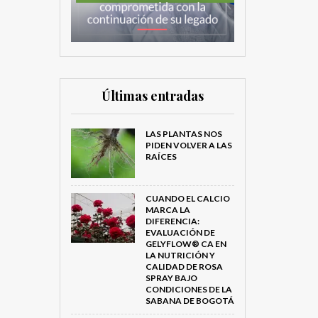
Últimas entradas
LAS PLANTAS NOS
PIDEN VOLVER A LAS
RAÍCES
CUANDO EL CALCIO
MARCA LA
DIFERENCIA:
EVALUACIÓN DE
GELYFLOW® CA EN
LA NUTRICIÓN Y
CALIDAD DE ROSA
SPRAY BAJO
CONDICIONES DE LA
SABANA DE BOGOTÁ