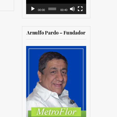
00:00
00:40
Arnulfo Pardo – Fundador