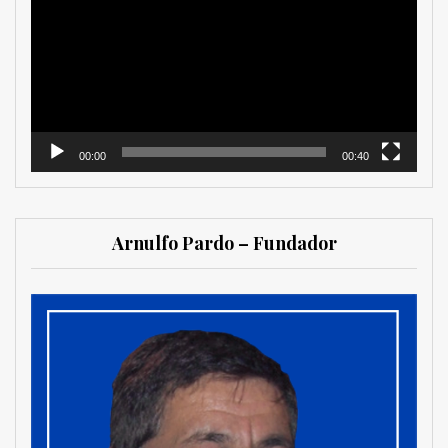
vídeo
00:00
00:40
Arnulfo Pardo – Fundador