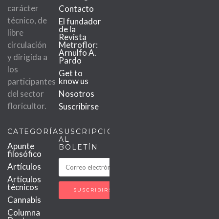
carácter
Contacto
técnico, de
El fundador
de la
libre
Revista
circulación
Metroflor:
Arnulfo A.
y dirigida a
Pardo
los
Get to
know us
participantes
del sector
Nosotros
floricultor.
Suscribirse
CATEGORÍAS
SUSCRIPCIÓN
AL
Apunte
BOLETÍN
filosófico
Artículos
Artículos
técnicos
Cannabis
Columna