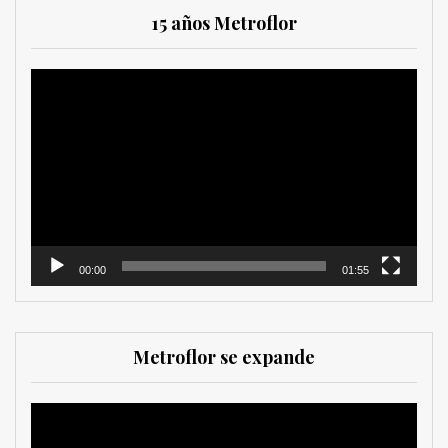
15 años Metroflor
Reproductor
de
vídeo
00:00
01:55
Metroflor se expande
Reproductor
de