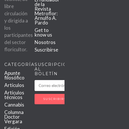
de la
libre
Revista
circulación
Metroflor:
Arnulfo A.
y dirigida a
Pardo
los
Get to
know us
participantes
del sector
Nosotros
floricultor.
Suscribirse
CATEGORÍAS
SUSCRIPCIÓN
AL
Apunte
BOLETÍN
filosófico
Artículos
Artículos
técnicos
Cannabis
Columna
Doctor
Vergara
Edición