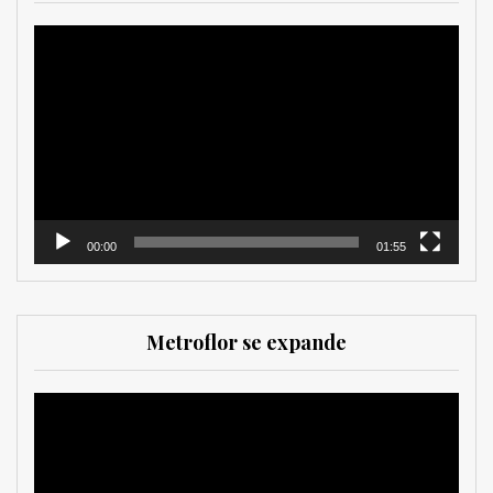
Reproductor
de
vídeo
00:00
01:55
Metroflor se expande
Reproductor
de
vídeo