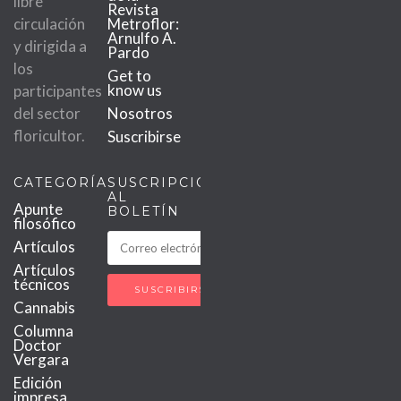
libre
Revista
circulación
Metroflor:
Arnulfo A.
y dirigida a
Pardo
los
Get to
know us
participantes
del sector
Nosotros
floricultor.
Suscribirse
CATEGORÍAS
SUSCRIPCIÓN
AL
Apunte
BOLETÍN
filosófico
Artículos
Artículos
técnicos
Cannabis
Columna
Doctor
Vergara
Edición
impresa