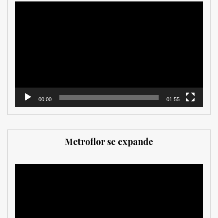
Reproductor
de
vídeo
00:00
01:55
Metroflor se expande
Reproductor
de
vídeo