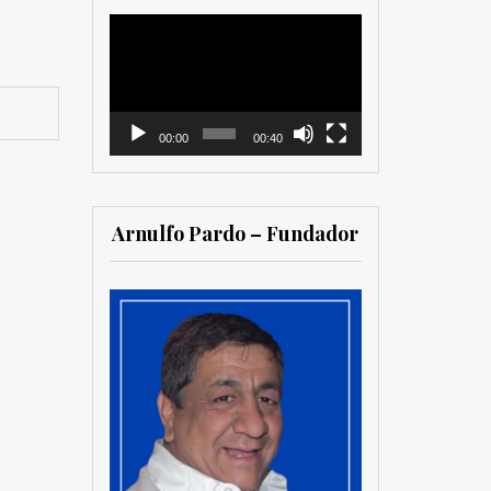
Reproductor
de
vídeo
00:00
00:40
Arnulfo Pardo – Fundador