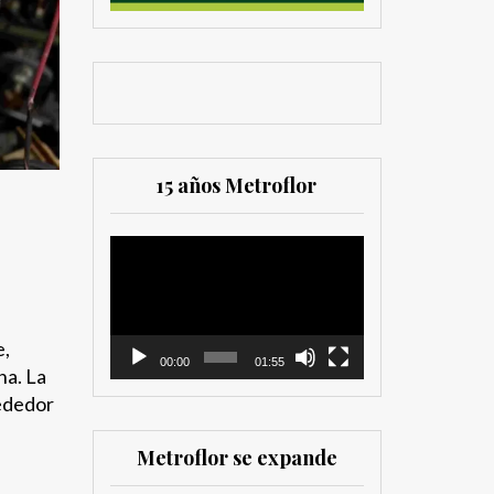
15 años Metroflor
Reproductor
de
vídeo
e,
00:00
01:55
na. La
rededor
Metroflor se expande