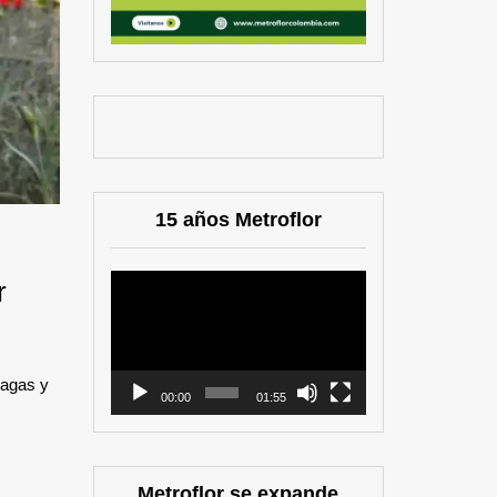
15 años Metroflor
Reproductor
r
de
vídeo
lagas y
00:00
01:55
Metroflor se expande