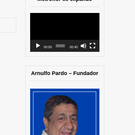
Reproductor
de
vídeo
00:00
00:40
Arnulfo Pardo – Fundador