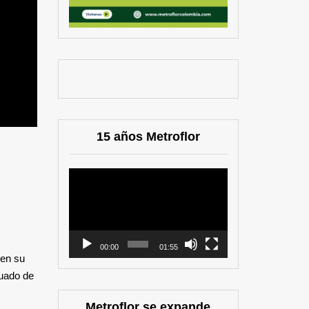
15 años Metroflor
Reproductor
de
vídeo
00:00
01:55
 en su
cuado de
Metroflor se expande