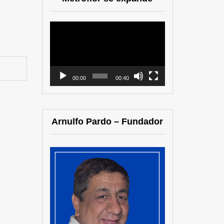
Reproductor
de
vídeo
00:00
00:40
Arnulfo Pardo – Fundador