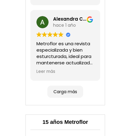
Alexandra Castillo
hace 1 año
Metroflor es una revista
especializada y bien
esturcturada, ideal para
mantenerse actualizado
en el sector floricultor.
Leer más
Aprecio los artículos
técnicos que aportan
información práctica y
Carga más
estratégica, las
entrevistas a líderes del
sector así como los
cubrimientos de los
eventos sociales de las
15 años Metroflor
compañías. Es una
herramienta valiosa