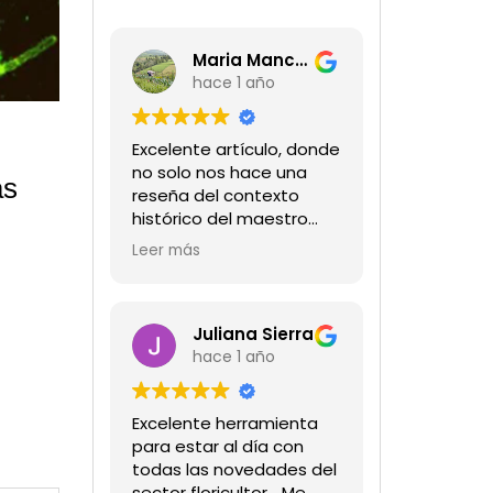
Maria Mancera
hace 1 año
Excelente artículo, donde
no solo nos hace una
ás
reseña del contexto
histórico del maestro
jardinero japonés si no
Leer más
de sus aportes a las
propuestas paisajistas
en la ciudad!
Felicitaciones!!
Juliana Sierra
hace 1 año
Excelente herramienta
para estar al día con
todas las novedades del
sector floricultor... Me