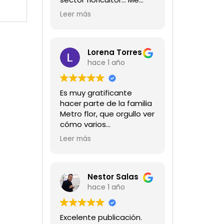
encanta!!!
Leer más
Lorena Torres
hace 1 año
Es muy gratificante
hacer parte de la familia
Metro flor, que orgullo ver
cómo varios
profesionales hombres y
Leer más
mujeres aportan a la
ciencia desde sus
experiencias humanas y
técnicas. Gracias por
Nestor Salas
mantenernos al día.mil
hace 1 año
GRACIAS
Excelente publicación.