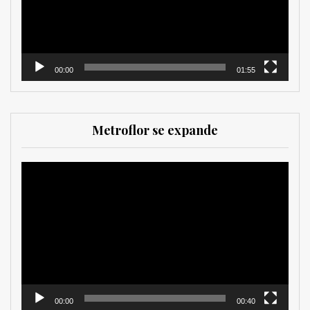
00:00
01:55
Metroflor se expande
Reproductor
de
vídeo
00:00
00:40