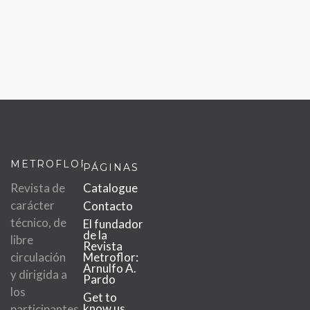
METROFLOR
PÁGINAS
Revista de
Catalogue
carácter
Contacto
técnico, de
El fundador
de la
libre
Revista
circulación
Metroflor:
Arnulfo A.
y dirigida a
Pardo
los
Get to
know us
participantes