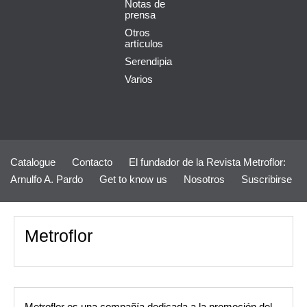
Notas de
prensa
Otros
artículos
Serendipia
Varios
Catalogue
Contacto
El fundador de la Revista Metroflor:
Arnulfo A. Pardo
Get to know us
Nosotros
Suscribirse
Metroflor
Metroflor es una compañía dedicada a la promoción del