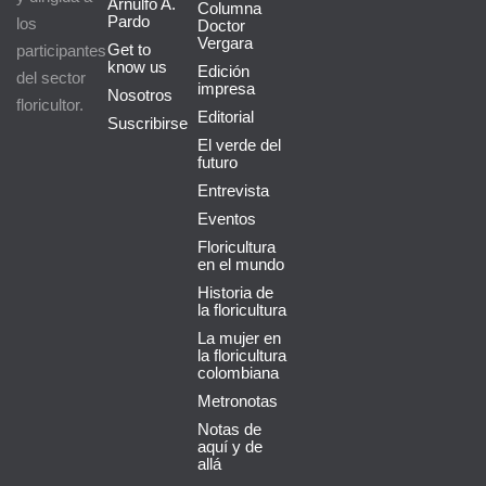
Arnulfo A.
Columna
Pardo
los
Doctor
Vergara
Get to
participantes
know us
Edición
del sector
impresa
Nosotros
floricultor.
Editorial
Suscribirse
El verde del
futuro
Entrevista
Eventos
Floricultura
en el mundo
Historia de
la floricultura
La mujer en
la floricultura
colombiana
Metronotas
Notas de
aquí y de
allá