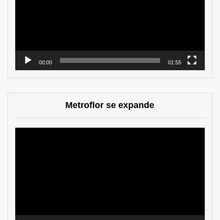
00:00
01:55
Metroflor se expande
Reproductor
de
vídeo