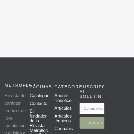
METROFLOR
PÁGINAS
CATEGORÍAS
SUSCRIPCIÓN
AL
Revista de
Catalogue
Apunte
BOLETÍN
filosófico
carácter
Contacto
Artículos
técnico, de
El
fundador
Artículos
libre
de la
técnicos
circulación
Revista
Cannabis
Metroflor:
y dirigida a