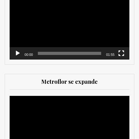
de
vídeo
00:00
01:55
Metroflor se expande
Reproductor
de
vídeo