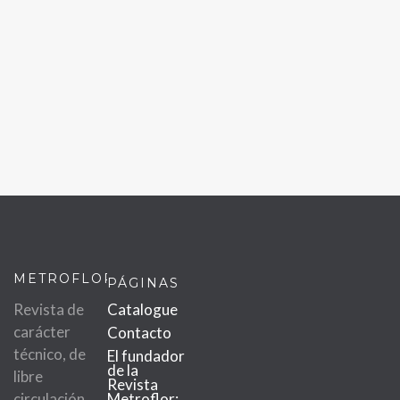
METROFLOR
PÁGINAS
Revista de
Catalogue
carácter
Contacto
técnico, de
El fundador
de la
libre
Revista
circulación
Metroflor: