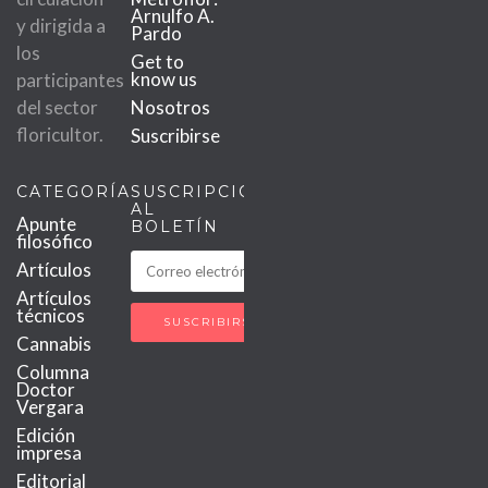
Arnulfo A.
y dirigida a
Pardo
los
Get to
know us
participantes
del sector
Nosotros
floricultor.
Suscribirse
CATEGORÍAS
SUSCRIPCIÓN
AL
Apunte
BOLETÍN
filosófico
Artículos
Artículos
técnicos
Cannabis
Columna
Doctor
Vergara
Edición
impresa
Editorial