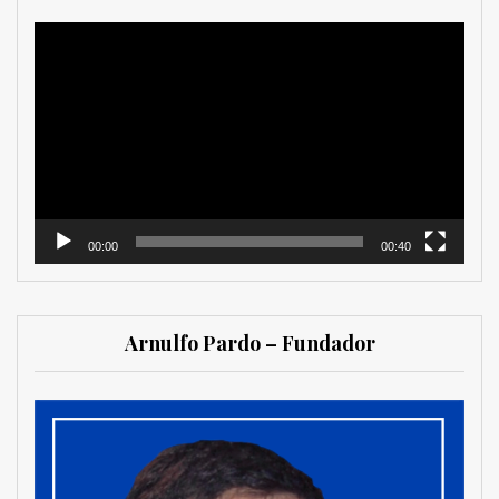
Reproductor
de
vídeo
00:00
00:40
Arnulfo Pardo – Fundador