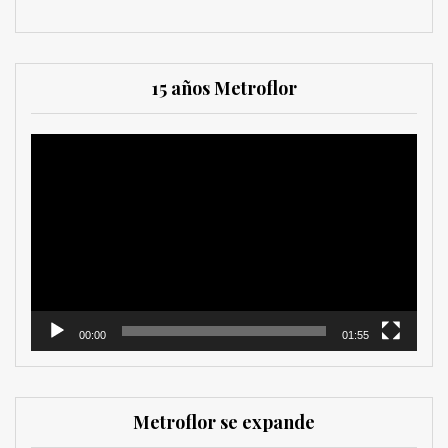
15 años Metroflor
Reproductor
de
vídeo
00:00
01:55
Metroflor se expande