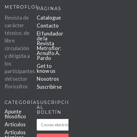
METROFLOR
PÁGINAS
Revista de
Catalogue
carácter
Contacto
técnico, de
El fundador
de la
libre
Revista
circulación
Metroflor:
Arnulfo A.
y dirigida a
Pardo
los
Get to
know us
participantes
del sector
Nosotros
floricultor.
Suscribirse
CATEGORÍAS
SUSCRIPCIÓN
AL
Apunte
BOLETÍN
filosófico
Artículos
Artículos