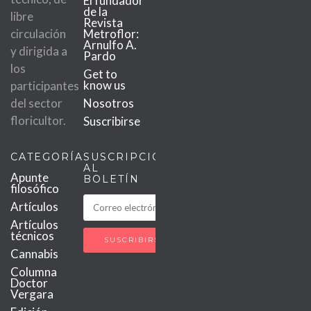
El fundador
de la
libre
Revista
circulación
Metroflor:
Arnulfo A.
y dirigida a
Pardo
los
Get to
know us
participantes
del sector
Nosotros
floricultor.
Suscribirse
CATEGORÍAS
SUSCRIPCIÓN
AL
Apunte
BOLETÍN
filosófico
Artículos
Artículos
técnicos
Cannabis
Columna
Doctor
Vergara