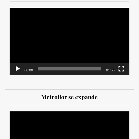
Reproductor
de
vídeo
00:00
01:55
Metroflor se expande
Reproductor
de
vídeo