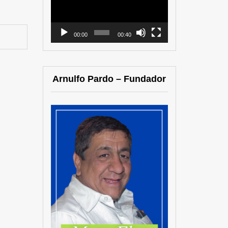
vídeo
00:00
00:40
Arnulfo Pardo – Fundador