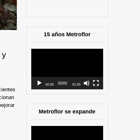
15 años Metroflor
Reproductor
 y
de
vídeo
00:00
01:55
cientes
cionan
mejorar
Metroflor se expande
Reproductor
de